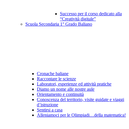
Successo per il corso dedicato alla
“Creatività digitale”
Scuola Secondaria 1° Grado Baliano
Cronache baliane
Raccontare le scienze
Laboratori, esperienze ed attività pratiche
Diamo un nome alle nostre aule
Orientamento e continuità
Conoscenza del territorio, visite guidate e viaggi
d’istruzione
Sentirsi a casa
Alleniamoci per le Olimpiadi…della matematica!