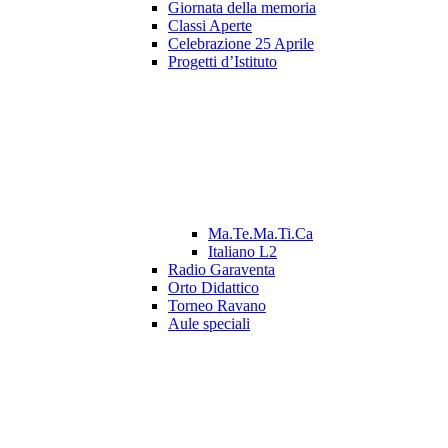
Giornata della memoria
Classi Aperte
Celebrazione 25 Aprile
Progetti d’Istituto
Ma.Te.Ma.Ti.Ca
Italiano L2
Radio Garaventa
Orto Didattico
Torneo Ravano
Aule speciali