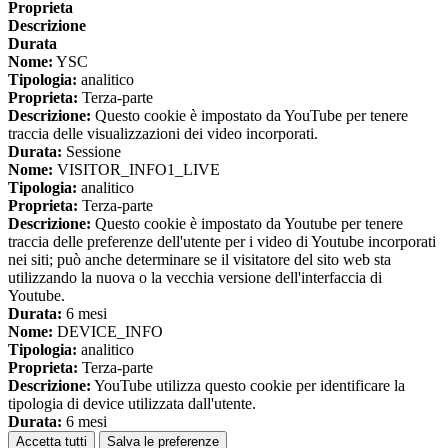
Proprieta
Descrizione
Durata
Nome:
YSC
Tipologia:
analitico
Proprieta:
Terza-parte
Descrizione:
Questo cookie è impostato da YouTube per tenere
traccia delle visualizzazioni dei video incorporati.
Durata:
Sessione
Nome:
VISITOR_INFO1_LIVE
Tipologia:
analitico
Proprieta:
Terza-parte
Descrizione:
Questo cookie è impostato da Youtube per tenere
traccia delle preferenze dell'utente per i video di Youtube incorporati
nei siti; può anche determinare se il visitatore del sito web sta
utilizzando la nuova o la vecchia versione dell'interfaccia di
Youtube.
Durata:
6 mesi
Nome:
DEVICE_INFO
Tipologia:
analitico
Proprieta:
Terza-parte
Descrizione:
YouTube utilizza questo cookie per identificare la
tipologia di device utilizzata dall'utente.
Durata:
6 mesi
Accetta tutti
Salva le preferenze